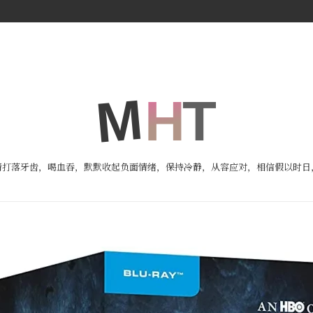
请打落牙齿，喝血吞，默默收起负面情绪，保持冷静，从容应对，相信假以时日