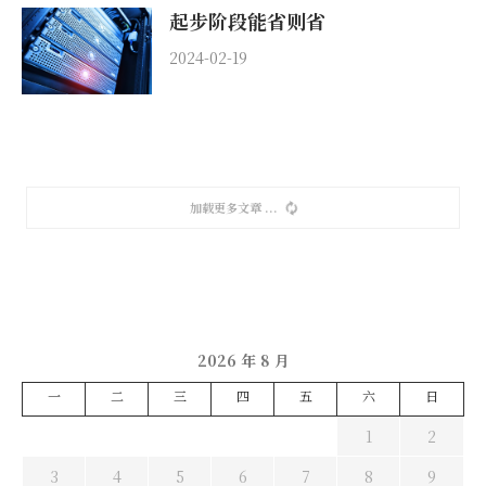
起步阶段能省则省
2024-02-19
加载更多文章
2026 年 8 月
一
二
三
四
五
六
日
1
2
3
4
5
6
7
8
9