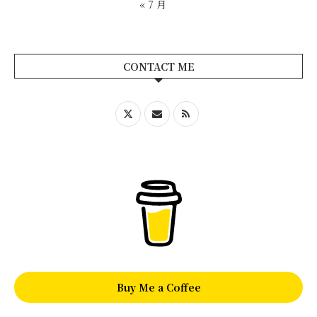
« 7 月
CONTACT ME
Buy Me a Coffee