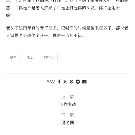
湿，于是就拿个花洒将地打湿了。这时老妈子拿着理发铲一脸的疑
惑，“你是不是老人痴呆了？是让打湿你的头发，你打湿地干
嘛？”
老头子这两年真的老了很多，犯糊涂的时候是越来越多了。都说老
人家越老会越像个孩子，真的一点都不错。
思考
生活
那些人
0
上一篇
工作变动
下一篇
煲老剧