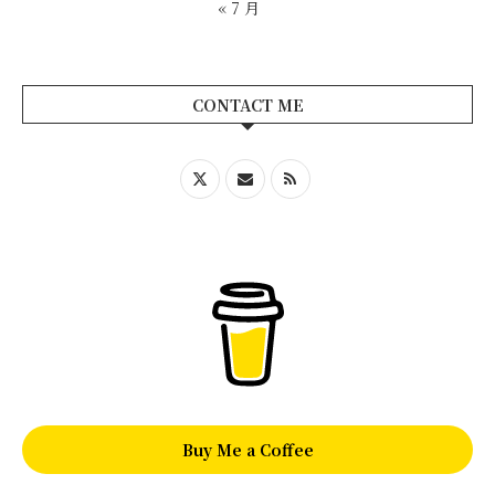
« 7 月
CONTACT ME
Buy Me a Coffee